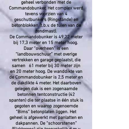
geheel verbonden met de
Commandobunker. Het complex werd
tevens voorzien van 4
geschutbunkers (Ringstände) en
betonblokken (t.b.v. de tuien van de
zendmast).
De Commandobunker is 49,22 meter
bij 17,3 meter en 15 meter hoog.
Daar “overheen” is een
“landbouwschuur” met overige
vertrekken en garage geplaatst, die
samen 61 meter bij 30 meter zijn
en 20 meter hoog. De wanddikte van
de Commandobunker is 2,5 meter en
de dakdikte 4 meter. Het daarboven
gelegen dak is een zogenaamde
betonnen tentconstructie (42
spanten) die ter plaatse in één stuk is
gegoten en waarop zogenoemde
“Bims” betonplaten liggen. Het
geheel is afgewerkt met panlatten en
dakpannen. De “schoorstenen”