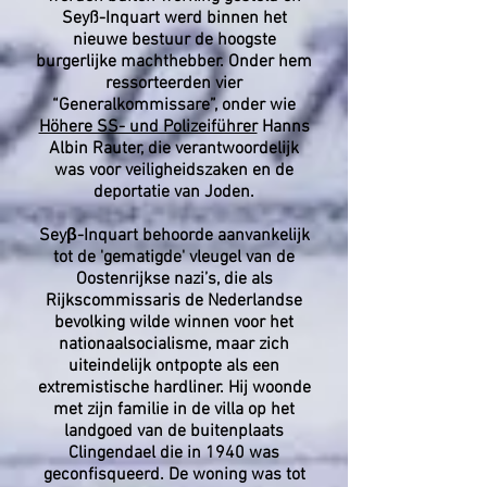
Seyß-Inquart werd binnen het
nieuwe bestuur de hoogste
burgerlijke machthebber. Onder hem
ressorteerden vier
“Generalkommissare”, onder wie
Höhere SS- und Polizeiführer
Hanns
Albin Rauter, die verantwoordelijk
was voor veiligheidszaken en de
deportatie van Joden.
Seyβ-Inquart behoorde aanvankelijk
tot de 'gematigde' vleugel van de
Oostenrijkse nazi’s, die als
Rijkscommissaris de Nederlandse
bevolking wilde winnen voor het
nationaalsocialisme, maar zich
uiteindelijk ontpopte als een
extremistische hardliner. Hij woonde
met zijn familie in de villa op het
landgoed van de buitenplaats
Clingendael die in 1940 was
geconfisqueerd. De woning was tot