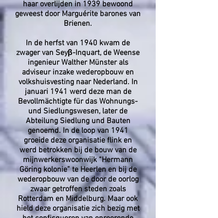
haar overlijden in 1939 bewoond
geweest door Marguérite barones van
Brienen.
In de herfst van 1940 kwam de
zwager van Seyβ-Inquart, de Weense
ingenieur Walther Münster als
adviseur inzake wederopbouw en
volkshuisvesting naar Nederland. In
januari 1941 werd deze man de
Bevollmächtigte für das Wohnungs-
und Siedlungswesen, later de
Abteilung Siedlung und Bauten
genoemd. In de loop van 1941
groeide deze organisatie flink en
werd betrokken bij de bouw van de
mijnwerkerswoonwijk “Hermann
Göring kolonie” te Heerlen en bij de
wederopbouw van de door de oorlog
zwaar getroffen steden zoals
Rotterdam en Middelburg. Maar ook
hield deze organisatie zich bezig met