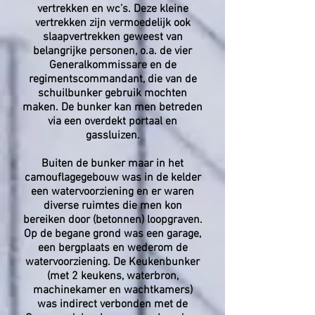
vertrekken en wc’s. Deze kleine
vertrekken zijn vermoedelijk ook
slaapvertrekken geweest van
belangrijke personen, o.a. de vier
Generalkommissare en de
regimentscommandant, die van de
schuilbunker gebruik mochten
maken. De bunker kan men betreden
via een overdekt portaal en
gassluizen.
Buiten de bunker maar in het
camouflagegebouw was in de kelder
een watervoorziening en er waren
diverse ruimtes die men kon
bereiken door (betonnen) loopgraven.
Op de begane grond was een garage,
een bergplaats en wederom de
watervoorziening. De Keukenbunker
(met 2 keukens, waterbron,
machinekamer en wachtkamers)
was indirect verbonden met de