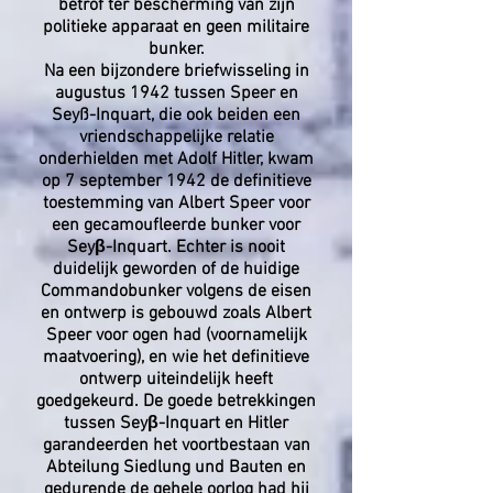
betrof ter bescherming van zijn
politieke apparaat en geen militaire
bunker.
Na een bijzondere briefwisseling in
augustus 1942 tussen Speer en
Seyß-Inquart, die ook beiden een
vriendschappelijke relatie
onderhielden met Adolf Hitler, kwam
op 7 september 1942 de definitieve
toestemming van Albert Speer voor
een gecamoufleerde bunker voor
Seyβ-Inquart. Echter is nooit
duidelijk geworden of de huidige
Commandobunker volgens de eisen
en ontwerp is gebouwd zoals Albert
Speer voor ogen had (voornamelijk
maatvoering), en wie het definitieve
ontwerp uiteindelijk heeft
goedgekeurd. De goede betrekkingen
tussen Seyβ-Inquart en Hitler
garandeerden het voortbestaan van
Abteilung Siedlung und Bauten en
gedurende de gehele oorlog had hij