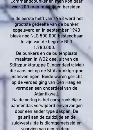
Commandobunker en men kon daar
voor 200 man maaltijden bereiden.
In de eerste helft van 1943 werd het
grootste gedeelte van de bunker
opgeleverd en in september 1943
bleek nog NLG 500.000 besteedbaar
te zijn van de begrote NLG
1.780.000
.
De bunkers en de buitenplaats
maakten in WO2 deel uit van de
Stützpunktgruppe Clingendael (civiel)
die aansloot op de Stützpunktgruppe
Scheveningen. Beide waren gericht
op de verdediging van Den Haag en
vormden een onderdeel van de
Atlantikwall.
Na de oorlog is het oorspronkelijke
pannendak verwijderd en vervangen
door een ander type dakpan. De
galerij aan de zuidzijde en de
zuidwestzijde is dichtgemetseld en
voorzien van een roldeur.