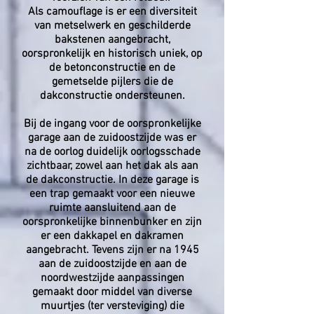
Als camouflage is er een diversiteit
van metselwerk en geschilderde
bakstenen aangebracht,
oorspronkelijk en historisch uniek, op
de betonconstructie en de
gemetselde pijlers die de
dakconstructie ondersteunen.
Bij de ingang voor de oorspronkelijke
garage aan de zuidoostzijde was er
na de oorlog duidelijk oorlogsschade
zichtbaar, zowel aan het dak als aan
de dakconstructie. In deze garage is
een trap gemaakt voor een nieuwe
ruimte aansluitend aan de
oorspronkelijke binnenbunker en zijn
er een dakkapel en dakramen
aangebracht. Tevens zijn er na 1945
aan de zuidoostzijde en aan de
noordwestzijde aanpassingen
gemaakt door middel van diverse
muurtjes (ter versteviging) die