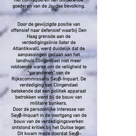
het confisqueren van onroerende
goederen van de Joodse bevolking.
Door de gewijzigde positie van
offensief naar defensief waarbij Den
Haag grensde aan de
verdedigingslinie (later de
Atlantikwall), werd duidelijk dat de
aanpassingen gedaan aan het
landhuis Clingendael niet meer
voldoende waren om de veiligheid te
“garanderen” van de
Rijkscommissaris Seyβ-Inquart. De
verdediging van Clingendael
betekende dat een politiek apparaat
betrokken werd bij de bouw van
militaire bunkers.
Door de persoonlijke interesse van
Seyβ-Inquart in de voortgang van de
bouw van de verdedigingswerken
ontstond kritiek bij het Duitse leger.
Dit kwam mede doordat Seyβ-