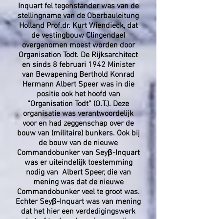
Inquart fel tegenstander was van de
stellingname van de Oberbauleitung
Holland Prof.dr. Kurt Wiendieck, dat
de vestingbouw Clingendael
overgenomen moest worden door
Organisation Todt. De Rijksarchitect
en sinds 8 februari 1942 Minister
van Bewapening Berthold Konrad
Hermann Albert Speer was in die
positie ook het hoofd van
“Organisation Todt” (O.T.). Deze
organisatie was verantwoordelijk
voor en had zeggenschap over de
bouw van (militaire) bunkers. Ook bij
de bouw van de nieuwe
Commandobunker van Seyβ-Inquart
was er uiteindelijk toestemming
nodig van Albert Speer, die van
mening was dat de nieuwe
Commandobunker veel te groot was.
Echter Seyβ-Inquart was van mening
dat het hier een verdedigingswerk