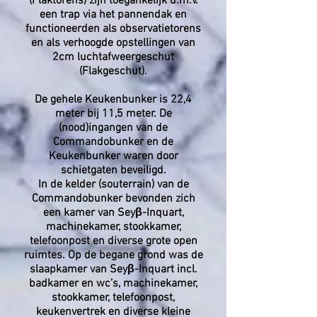
(Flaktorens) zijn toegankelijk d.m.v.
een trap via het pannendak en
functioneerden als observatietorens
en als verhoogde opstellingen van
2cm luchtafweergeschut
(Flakgeschut).
De gehele Keukenbunker is 22,4
meter bij 11,5 meter. De
(nood)ingangen van de
Commandobunker en de
Keukenbunker waren door
schietgaten beveiligd.
In de kelder (souterrain) van de
Commandobunker bevonden zich
een kamer van Seyβ-Inquart,
machinekamer, stookkamer,
telefoonpost en diverse grote open
ruimtes. Op de begane grond was de
slaapkamer van Seyβ-Inquart incl.
badkamer en wc’s, machinekamer,
stookkamer, telefoonpost,
keukenvertrek en diverse kleine