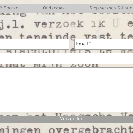
O2 Sporen
Onderzoek
Stop verkoop S-I bun
Verzenden