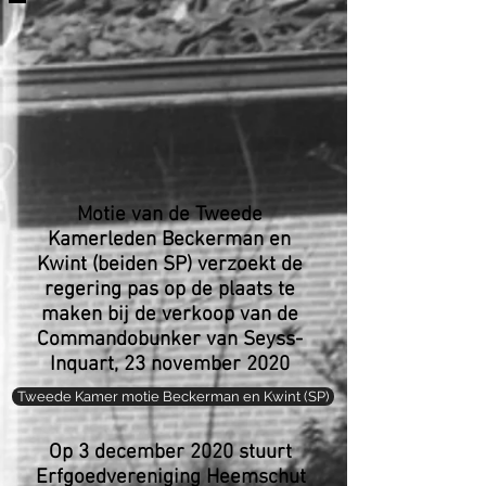
Motie van de Tweede
Kamerleden Beckerman en
Kwint (beiden SP) verzoekt de
regering pas op de plaats te
maken bij de verkoop van de
Commandobunker van Seyss-
Inquart, 23 november 2020
Tweede Kamer motie Beckerman en Kwint (SP)
Op 3 december 2020 stuurt
Erfgoedvereniging Heemschut