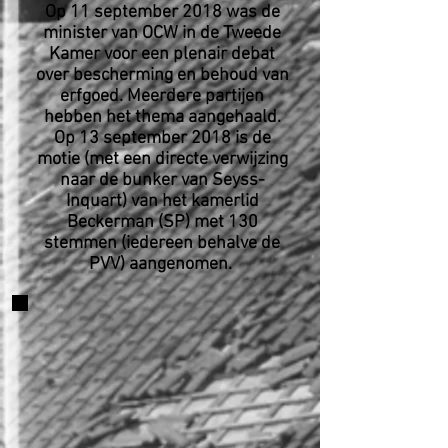
Op 11
september 2018 was de
minister van OCW in de Tweede
Kamer voor een plenair debat
over bescherming en behoud van
erfgoed. Meerdere partijen
hebben het thema aangehaald.
Op 13 september 2018 is de
motie (met een directe verwijzing
naar de bunker van Seyss-
Inquart) van het kamerlid
Beckerman (SP) met 130
stemmen (iedereen behalve de
PVV) aangenomen.