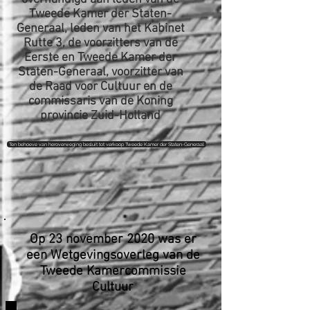
Tweede Kamer der Staten-
Generaal, leden van het Kabinet
Rutte 3, de voorzitters van de
Eerste en Tweede Kamer der
Staten-Generaal, voorzitter van
de Raad voor Cultuur en de
commissaris van de Koning
provincie Zuid-Holland
Ten behoeve van heroverweging besluit tot verkoop Tweede Kamer der Staten-Generaal
Op 23 november 2020 was er
een Wetgevingsoverleg van de
Tweede Kamercommissie
Cultuur