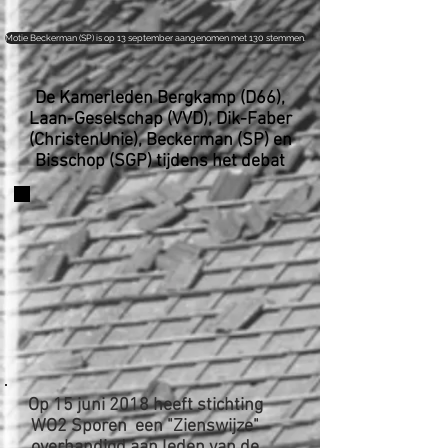
Motie Beckerman (SP) is op 13 september aangenomen met 130 stemmen.
De Kamerleden Bergkamp (D66),
Laan-Geselschap (VVD), Dik-Faber
(ChristenUnie), Beckerman (SP) en
Bisschop (SGP) tijdens het debat
Op 15 juni 2018 heeft stichting
WO2 Sporen een "Zienswijze"
overhandigd aan leden van de