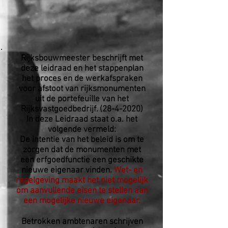
Rijksbouwmeester beschrijft met
deze leidraad en het stappenplan
het proces en de werkafspraken
voor afstoot van rijksmonumenten
uit de portefeuille van het
Rijksvastgoedbedrijf.
(28-4-2020)
In deze Leidraad staat o.a. het
volgende vermeld:
De intentie van het beleid is om te
zorgen dat de monumenten met
een erfgoedfunctie een geschikte
nieuwe eigenaar vinden.
Wet- en
regelgeving maakt het niet mogelijk
om aanvullende eisen te stellen aan
een mogelijke nieuwe eigenaar.
Betrokken ambtenaren schrijven