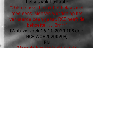
het als volgt (citaat):
"Ook de tekst ben ik het helaas niet
mee eens. Mensen worden op het
verkeerde been gezet. RCE heeft de
behoefte ….. Brrrr"
(Wob-verzoek
16-11-2020 108
doc.
RCE WOB20200908)
EN
"Voor de bunker is dit dus de
categorie blij maken met een dooie
mus…"
(Wob-verzoek
16-11-2020 118
doc.
RCE WOB20200908)
Leidraad Afstoot Monumenten
Stappenplan bij Leidraad Afstoot Monumenten