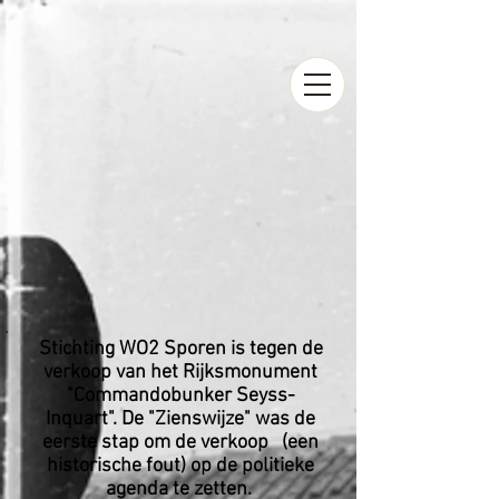
Stichting WO2 Sporen is tegen de
verkoop van het Rijksmonument
"Commandobunker Seyss-
Inquart". De "Zienswijze" was de
eerste stap om de verkoop (een
historische fout) op de politieke
agenda te zetten.