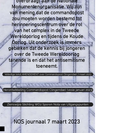
overdraagt aan de Nationale
Monumentenorganisatie. Wij zijn
van mening dat de commandopost
zou moeten worden bestemd tot
herinneringscentrum over de rol
van het complex in de Tweede
Wereldoorlog en tijdens de Koude
Oorlog. Uit onderzoek is immers
gebleken dat de kennis bij jongeren
over de Tweede Wereldoorlog
tanende is en dat het antisemitisme
toeneemt.
Volledige tekst AMENDEMENT over Commandopost Clingendael 7 maart 2023
Herontwikkeling Commandopost Clingendael (vesie januari 2023)
Zienswijze Stichting WO2 Sporen Nota van Uitgangspunten
NOS journaal 7 maart 2023