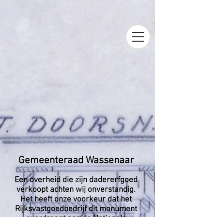
Gemeenteraad Wassenaar
Een overheid die zijn dadererfgoed
verkoopt achten wij onverstandig.
Het heeft onze voorkeur dat het
Rijksvastgoedbedrijf dit monument